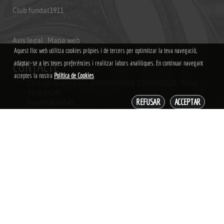
Club fundat1911
Avis legal
|
Mapa web
Aquest lloc web utilitza cookies própies i de tercers per optimitzar la teva navegació,
CONTACTE
adaptar-se a les teves preferéncies i realitzar labors analítiques. En continuar navegant
acceptes la nostra
Política de Cookies
Ctra. de la mina s/n APARTADO DE CORREOS,23 , Suria
93 8694140
REFUSAR
ACCEPTAR
Fax-93 8694140
cdesuria@hotmail.com
Club
Partits
Actualitat
Galeria
Accés Admnistradors
Copyright © 2018
Grupoweb Deportiva SL
. Todos los derechos
reservados.