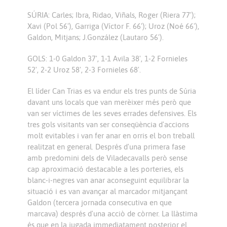
SÚRIA: Carles; Ibra, Ridao, Viñals, Roger (Riera 77');
Xavi (Pol 56'), Garriga (Víctor F. 66'); Uroz (Noé 66'),
Galdon, Mitjans; J.González (Lautaro 56').
GOLS: 1-0 Galdon 37', 1-1 Avila 38', 1-2 Fornieles
52', 2-2 Uroz 58', 2-3 Fornieles 68'.
El líder Can Trias es va endur els tres punts de Súria
davant uns locals que van merèixer més però que
van ser víctimes de les seves errades defensives. Els
tres gols visitants van ser conseqüència d'accions
molt evitables i van fer anar en orris el bon treball
realitzat en general. Després d'una primera fase
amb predomini dels de Viladecavalls però sense
cap aproximació destacable a les porteries, els
blanc-i-negres van anar aconseguint equilibrar la
situació i es van avançar al marcador mitjançant
Galdon (tercera jornada consecutiva en que
marcava) després d'una acciò de còrner. La llàstima
és que en la jugada immediatament posterior el