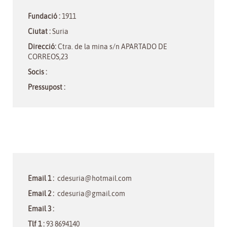
Fundació :
1911
Ciutat :
Suria
Direcció:
Ctra. de la mina s/n APARTADO DE
CORREOS,23
Socis :
Pressupost :
Email 1 :
cdesuria@hotmail.com
Email 2 :
cdesuria@gmail.com
Email 3 :
Tlf 1 :
93 8694140