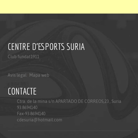
CENTRE D'ESPORTS SURIA
Club fundat1911
Avis legal
|
Mapa web
CONTACTE
Ctra. de la mina s/n APARTADO DE CORREOS,23 , Suria
93 8694140
Fax-93 8694140
cdesuria@hotmail.com