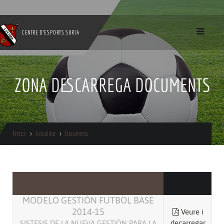
CENTRE D'ESPORTS SURIA
ZONA DESCARREGA DOCUMENTS
Inici
Actualitat
Documents
MODELO GESTIÓN FUTBOL BASE
2014-15
Veure i
decarregar
SISTESIS DE LA NUEVA GESTIÓN PARA LA