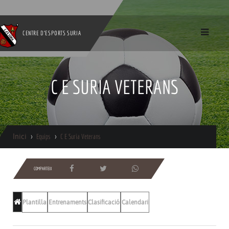
CENTRE D'ESPORTS SURIA
C E SURIA VETERANS
Inici
Equips
C E Suria Veterans
COMPARTEIX
Plantilla
Entrenaments
Clasificació
Calendari