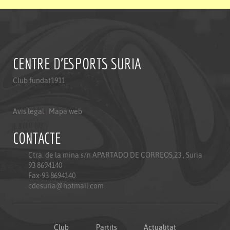
CENTRE D'ESPORTS SURIA
Club fundat1911
Avis legal
|
Mapa web
CONTACTE
Ctra. de la mina s/n APARTADO DE CORREOS,23 , Suria
93 8694140
Fax-93 8694140
cdesuria@hotmail.com
Club
Partits
Actualitat