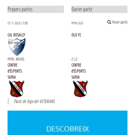
Propers partits
Darrer partit
Veure partit
25-3-2016 17:00
MPAL OLÓ
CAL ROSALCF
OLO FC
MPAL NAVAS
2
:
12
CENTRE
CENTRE
d'ESPORTS
d'ESPORTS
SURIA
SURIA
Partit de lliga del VETERANS