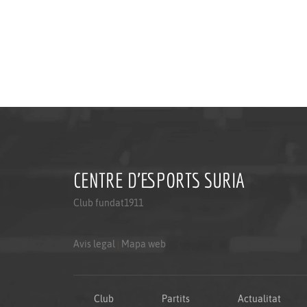
CENTRE D'ESPORTS SURIA
Club fundat1911
Avis legal
|
Mapa web
Club
Partits
Actualitat