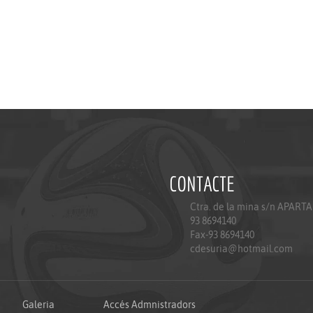
CONTACTE
Ctra. de la mina s/n APART
93 8694140
Fax-93 8694140
cdesuria@hotmail.com
Galeria
Accés Admnistradors