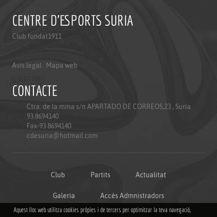
CENTRE D'ESPORTS SURIA
Club fundat1911
Avis legal
|
Mapa web
CONTACTE
Ctra. de la mina s/n APARTADO DE CORREOS,23 , Suria
93 8694140
Fax-93 8694140
cdesuria@hotmail.com
Club
Partits
Actualitat
Galeria
Accés Admnistradors
Aquest lloc web utilitza cookies própies i de tercers per optimitzar la teva navegació,