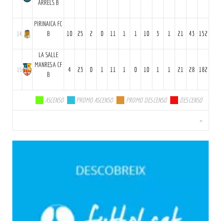
ARRELS B
PIRINAICA FC
14
B
10
25
2
0
11
1
1
10
3
1
21
43
152
LA SALLE
MANRESA CF
15
4
23
0
1
11
1
0
10
1
1
21
28
182
B
.
ASCENSO
.
PROMO ASCENSO
.
PROMO DESCENSO
.
DESCENSO
-