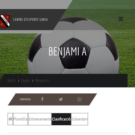
CENTRE D'ESPORTS SURIA
BENJAMI A
Inici
Equips
Benjami A
COMPARTEIX
Plantilla
Entrenaments
Clasificació
Calendari