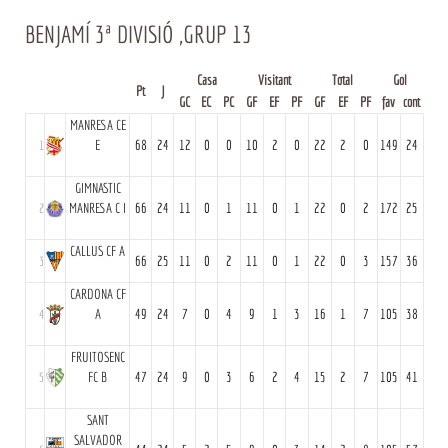
BENJAMÍ 3ª DIVISIÓ ,GRUP 13
Casa
Visitant
Total
Gol
Pt
J
GC
EC
PC
GF
EF
PF
GF
EF
PF
fav
cont
MANRESA CE
1
E
68
24
12
0
0
10
2
0
22
2
0
149
24
GIMNASTIC
2
MANRESA C I
66
24
11
0
1
11
0
1
22
0
2
172
25
CALLUS CF A
3
66
25
11
0
2
11
0
1
22
0
3
157
36
CARDONA CF
4
A
49
24
7
0
4
9
1
3
16
1
7
105
38
FRUITOSENC
5
FC B
47
24
9
0
3
6
2
4
15
2
7
105
41
SANT
SALVADOR