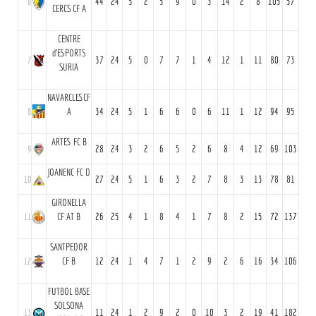
6
44
24
5
2
5
9
0
3
14
2
8
105
57
CERCS CF A
CENTRE
d'ESPORTS
7
37
24
5
0
7
7
1
4
12
1
11
80
73
SURIA
NAVARCLESCF
8
A
34
24
5
1
6
6
0
6
11
1
12
94
95
ARTES FC B
9
28
24
3
2
6
5
2
6
8
4
12
69
103
JOANENC FC D
10
27
24
5
1
6
3
2
7
8
3
13
78
81
GIRONELLA
11
CF AT B
26
25
4
1
8
4
1
7
8
2
15
72
137
SANTPEDOR
12
CF B
12
24
1
4
7
1
2
9
2
6
16
34
106
FUTBOL BASE
SOLSONA
13
11
24
1
2
9
2
0
10
3
2
19
41
182