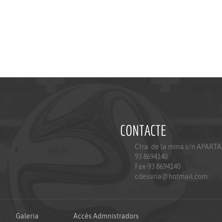
CONTACTE
Ctra. de la mina s/n APART
93 8694140
Fax-93 8694140
cdesuria@hotmail.com
Galeria
Accés Admnistradors