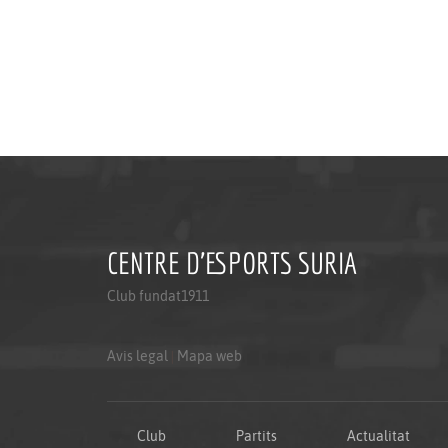
CENTRE D'ESPORTS SURIA
Club fundat1911
Avis legal
|
Mapa web
Club
Partits
Actualitat