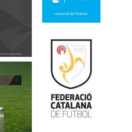
BIO
11
8
JOEL_SIVILA
JESUS_LIAÑO
BIO
DAVANTER
INT. DRETA