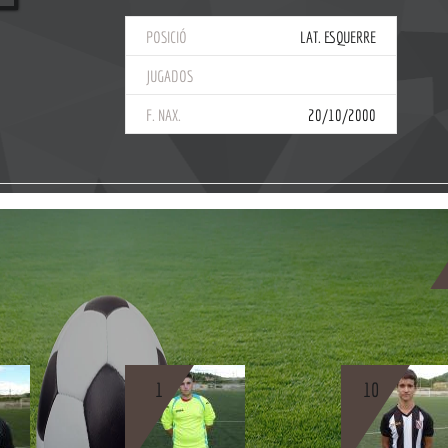
POSICIÓ
LAT. ESQUERRE
JUGADOS
F. NAX.
20/10/2000
1
10
BIO
BIO